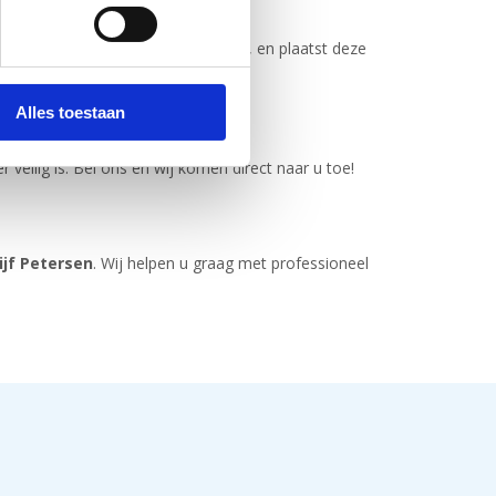
ossingen, zoals HR++ of triple glas, en plaatst deze
Alles toestaan
eilig is. Bel ons en wij komen direct naar u toe!
ijf Petersen
. Wij helpen u graag met professioneel