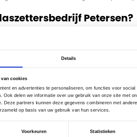
aszettersbedrijf Petersen?
rzaamheid gegarandeerd.
akmanschap en service.
dsglas, wij leveren het.
te keuze.
n nacht.
Details
oor al uw glaswerk
 van cookies
aten plaatsen of te maken heeft met een acuut glasprobleem: wij help
ent en advertenties te personaliseren, om functies voor social
g en energiezuinig glas.
. Ook delen we informatie over uw gebruik van onze site met on
vanging
e. Deze partners kunnen deze gegevens combineren met andere i
erzameld op basis van uw gebruik van hun services.
snelle en efficiënte
glas reparatie service in Eemnes
. Wij vervan
Voorkeuren
Statistieken