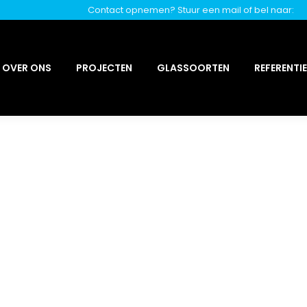
Contact opnemen? Stuur een mail of bel naar:
OVER ONS
PROJECTEN
GLASSOORTEN
REFERENTI