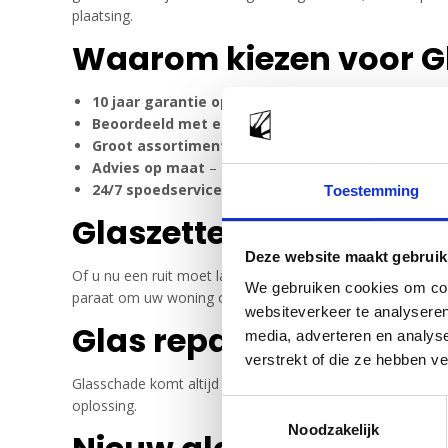
plaatsing.
Waarom kiezen voor Gl
10 jaar garantie op dubbel glas
– Kwaliteit en duu
Beoordeeld met een 9.0
– Klanten waarderen onze v
Groot assortiment glas
– Van HR++ glas tot veilighei
Advies op maat
– Persoonlijk glasadvies voor de bes
24/7 spoedservice
– Bij glasschade direct hulp, dag e
Toestemming
Glaszetter in Eemnes v
Deze website maakt gebruik
Of u nu een ruit moet laten vervangen, dubbel glas wilt l
We gebruiken cookies om cont
paraat om uw woning of bedrijfspand te voorzien van veili
websiteverkeer te analyseren
Glas reparatie en ver
media, adverteren en analys
verstrekt of die ze hebben v
Glasschade komt altijd ongelegen. Daarom bieden wij een 
oplossing.
Toestemmingsselectie
Noodzakelijk