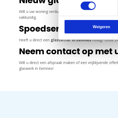
Nieuw glas laten plaa
Wilt u uw woning verduurzamen of uw oude ramen verv
vakkundig.
Spoedservice bij glas
Weigeren
Heeft u direct een
glaszetter in Eemnes
nodig? Onze 24/
Neem contact op met u
Wilt u direct een afspraak maken of een vrijblijvende o
glaswerk in Eemnes!