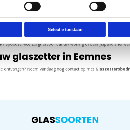
tsen
angen? Onze
glaszetter in Eemnes
adviseert u over de beste glasopl
schade
Selectie toestaan
7 spoedservice zorgt ervoor dat uw woning of bedrijfspand snel weer v
w glaszetter in Eemnes
fferte ontvangen? Neem vandaag nog contact op met
Glaszettersbedr
GLAS
SOORTEN