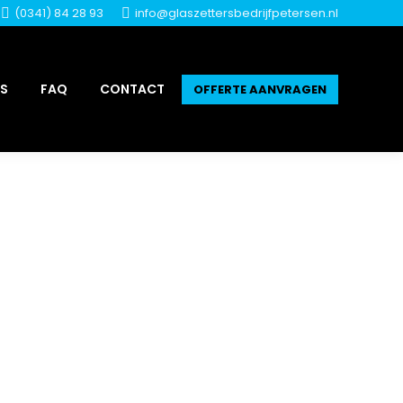
(0341) 84 28 93
info@glaszettersbedrijfpetersen.nl
ES
FAQ
CONTACT
OFFERTE AANVRAGEN