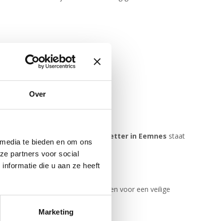
Over
en u snel en vakkundig. Onze
glaszetter in Eemnes
staat
 media te bieden en om ons
ze partners voor social
nformatie die u aan ze heeft
gen uw gebroken ruit direct en zorgen voor een veilige
Marketing