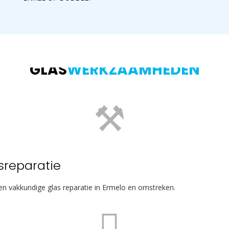
GLAS
WERKZAAMHEDEN
sreparatie
 en vakkundige glas reparatie in Ermelo en omstreken.