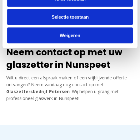
Spoedservice bij
glasschade
Selectie toestaan
Heeft u direct een
glaszetter in Nunspeet
nodig? Onze 24/7
spoedservice zorgt ervoor dat uw woning of bedrijfspand snel
Weigeren
weer veilig is. Bel ons en wij komen direct naar u toe!
Neem contact op met uw
glaszetter in Nunspeet
Wilt u direct een afspraak maken of een vrijblijvende offerte
ontvangen? Neem vandaag nog contact op met
Glaszettersbedrijf Petersen
. Wij helpen u graag met
professioneel glaswerk in Nunspeet!