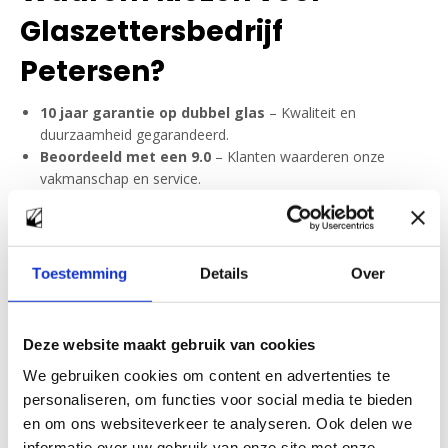
Glaszettersbedrijf
Petersen?
10 jaar garantie op dubbel glas
– Kwaliteit en
duurzaamheid gegarandeerd.
Beoordeeld met een 9.0
– Klanten waarderen onze
vakmanschap en service.
Groot assortiment glas
– Van HR++ glas tot
veiligheidsglas, wij leveren het.
Advies op maat
– Persoonlijk glasadvies voor de beste
keuze.
Toestemming
Details
Over
24/7 spoedservice
– Bij glasschade direct hulp, dag en
nacht.
Glaszetter in Nunspeet voor
Deze website maakt gebruik van cookies
We gebruiken cookies om content en advertenties te
al uw glaswerk
personaliseren, om functies voor social media te bieden
en om ons websiteverkeer te analyseren. Ook delen we
Of u nu een ruit moet laten vervangen, dubbel glas wilt laten
informatie over uw gebruik van onze site met onze