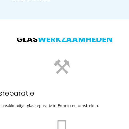
GLAS
WERKZAAMHEDEN
sreparatie
 en vakkundige glas reparatie in Ermelo en omstreken.