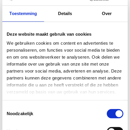
Breed assortiment glas, waaronder HR++ en
veiligheidsglas
Toestemming
Details
Over
Persoonlijk en deskundig advies
24/7 spoedservice bij glasschade
Met een glaszetter in Oene van Glaszettersbedrijf
Deze website maakt gebruik van cookies
Petersen bent u verzekerd van professioneel
We gebruiken cookies om content en advertenties te
uitgevoerd glaswerk.
personaliseren, om functies voor social media te bieden
Glaszetter in Oene voor
en om ons websiteverkeer te analyseren. Ook delen we
informatie over uw gebruik van onze site met onze
reparatie en vervanging
partners voor social media, adverteren en analyse. Deze
partners kunnen deze gegevens combineren met andere
Glasschade komt vaak onverwacht. Onze glaszetter in
informatie die u aan ze heeft verstrekt of die ze hebben
Oene zorgt voor een snelle en veilige oplossing. Indien
verzameld op basis van uw gebruik van hun services.
nodig plaatsen wij eerst een tijdelijke noodvoorziening,
zodat uw woning of pand goed beschermd blijft totdat
het nieuwe glas wordt geplaatst.
Toestemmingsselectie
Noodzakelijk
Wij helpen onder andere bij:
Gebroken of gebarsten ruiten