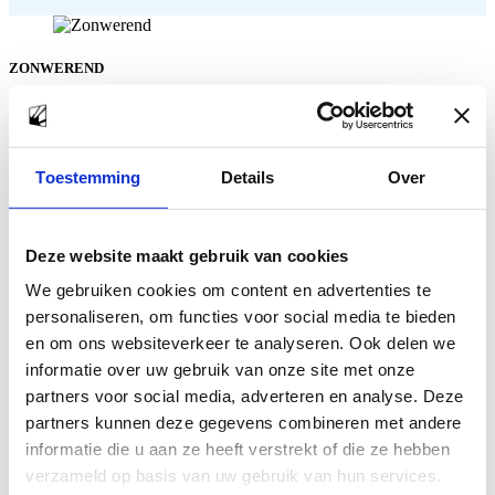
ZONWEREND
U kunt bij ons terecht voor uiteenlopende soorten glas. Van
figuurglas, veiligheidsglas tot zonwerend glas.
Toestemming
Details
Over
LEES MEER
Deze website maakt gebruik van cookies
VEILIGHEID
We gebruiken cookies om content en advertenties te
personaliseren, om functies voor social media te bieden
U kunt bij ons terecht voor uiteenlopende soorten glas. Van
en om ons websiteverkeer te analyseren. Ook delen we
figuurglas, veiligheidsglas tot zonwerend glas.
informatie over uw gebruik van onze site met onze
partners voor social media, adverteren en analyse. Deze
LEES MEER
partners kunnen deze gegevens combineren met andere
informatie die u aan ze heeft verstrekt of die ze hebben
verzameld op basis van uw gebruik van hun services.
ISOLATIEGLAS