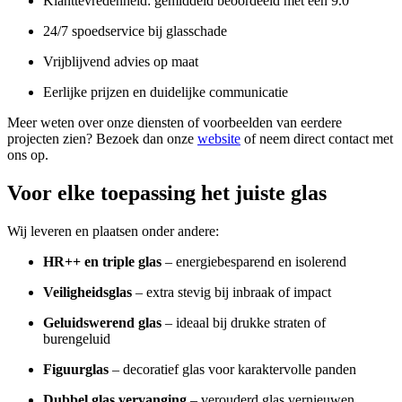
Klanttevredenheid: gemiddeld beoordeeld met een 9.0
24/7 spoedservice bij glasschade
Vrijblijvend advies op maat
Eerlijke prijzen en duidelijke communicatie
Meer weten over onze diensten of voorbeelden van eerdere
projecten zien? Bezoek dan onze
website
of neem direct contact met
ons op.
Voor elke toepassing het juiste glas
Wij leveren en plaatsen onder andere:
HR++ en triple glas
– energiebesparend en isolerend
Veiligheidsglas
– extra stevig bij inbraak of impact
Geluidswerend glas
– ideaal bij drukke straten of
burengeluid
Figuurglas
– decoratief glas voor karaktervolle panden
Dubbel glas vervanging
– verouderd glas vernieuwen