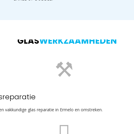
GLAS
WERKZAAMHEDEN
sreparatie
 en vakkundige glas reparatie in Ermelo en omstreken.