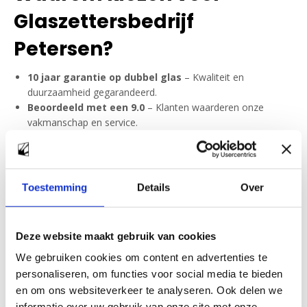
Glaszettersbedrijf
Petersen?
10 jaar garantie op dubbel glas
– Kwaliteit en
duurzaamheid gegarandeerd.
Beoordeeld met een 9.0
– Klanten waarderen onze
vakmanschap en service.
Groot assortiment glas
– Van HR++ glas tot
veiligheidsglas, wij leveren het.
Advies op maat
– Persoonlijk glasadvies voor de beste
keuze.
Toestemming
Details
Over
24/7 spoedservice
– Bij glasschade direct hulp, dag en
nacht.
Glaszetter in Soest voor al
Deze website maakt gebruik van cookies
We gebruiken cookies om content en advertenties te
uw glaswerk
personaliseren, om functies voor social media te bieden
en om ons websiteverkeer te analyseren. Ook delen we
Of u nu een ruit moet laten vervangen, dubbel glas wilt laten
informatie over uw gebruik van onze site met onze