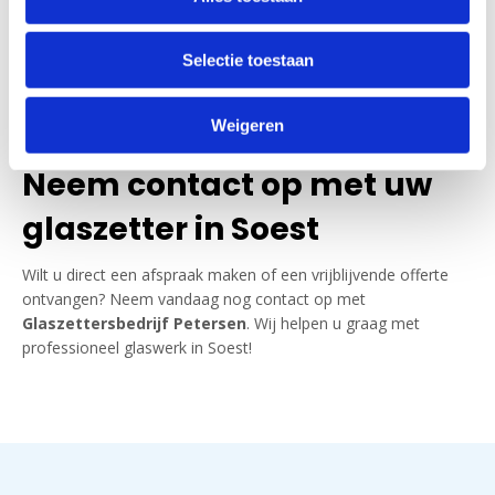
Spoedservice bij
glasschade
Selectie toestaan
Heeft u direct een
glaszetter in Soest
nodig? Onze 24/7
spoedservice zorgt ervoor dat uw woning of bedrijfspand snel
Weigeren
weer veilig is. Bel ons en wij komen direct naar u toe!
Neem contact op met uw
glaszetter in Soest
Wilt u direct een afspraak maken of een vrijblijvende offerte
ontvangen? Neem vandaag nog contact op met
Glaszettersbedrijf Petersen
. Wij helpen u graag met
professioneel glaswerk in Soest!