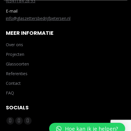
(0341) 84 28 93
E-mail
info@glaszettersbedrijfpetersen.nl
MEER INFORMATIE
Over ons
Projecten
Glassoorten
Referenties
Contact
FAQ
SOCIALS
Vind ons op:
Facebook
Linkedin
Mail
Hoe kan ik je helpen?