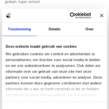
gedaan. Super service!
Zoeken
Toestemming
Details
Over
Zoeken
Deze website maakt gebruik van cookies
We gebruiken cookies om content en advertenties te
Recent Posts
personaliseren, om functies voor social media te bieden
en om ons websiteverkeer te analyseren. Ook delen we
informatie over uw gebruik van onze site met onze
partners voor social media, adverteren en analyse. Deze
partners kunnen deze gegevens combineren met andere
Recent Comments
informatie die u aan ze heeft verstrekt of die ze hebben
verzameld op basis van uw gebruik van hun services.
Geen reacties om weer te geven.
Toestemmingsselectie