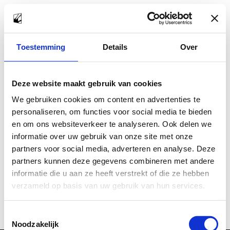
Zoeken
Zoeken
Toestemming
Details
Over
Deze website maakt gebruik van cookies
Recent Posts
We gebruiken cookies om content en advertenties te
personaliseren, om functies voor social media te bieden
en om ons websiteverkeer te analyseren. Ook delen we
informatie over uw gebruik van onze site met onze
Recent Comments
partners voor social media, adverteren en analyse. Deze
partners kunnen deze gegevens combineren met andere
Geen reacties om weer te geven.
informatie die u aan ze heeft verstrekt of die ze hebben
verzameld op basis van uw gebruik van hun services.
Toestemmingsselectie
Noodzakelijk