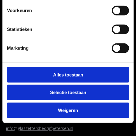
Voorkeuren
Petersen is een glaszettersbedrijf in Ermelo met jarenlange
Statistieken
ervaring. Wij helpen u met al uw glasproblemen. Voor
spoedklussen hebben wij een speciale 24/7 dienst.
Marketing
CONTACT
Glaszettersbedrijf Petersen
Harderwijkerweg 163 3852 AB Ermelo
Alles toestaan
Mobiel
06 - 81 24 29 61
Selectie toestaan
Telefoonnummer
(0341) 84 28 93
Weigeren
E-mail
info@glaszettersbedrijfpetersen.nl