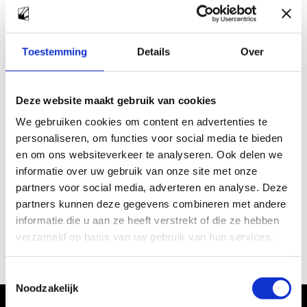
Zoeken
Zoeken
Toestemming
Details
Over
Recent Posts
Deze website maakt gebruik van cookies
We gebruiken cookies om content en advertenties te
personaliseren, om functies voor social media te bieden
en om ons websiteverkeer te analyseren. Ook delen we
informatie over uw gebruik van onze site met onze
Recent Comments
partners voor social media, adverteren en analyse. Deze
partners kunnen deze gegevens combineren met andere
Geen reacties om weer te geven.
informatie die u aan ze heeft verstrekt of die ze hebben
verzameld op basis van uw gebruik van hun services.
Toestemmingsselectie
Noodzakelijk